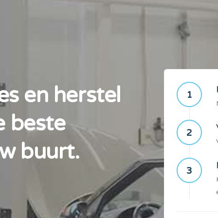
es en herstel
1
e beste
2
uw buurt.
3