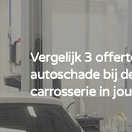
Vergelijk 3 offert
autoschade bij d
carrosserie in jo